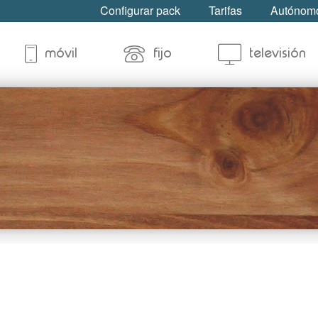
Configurar pack
Tarifas
Autónomo
móvil
fijo
televisión