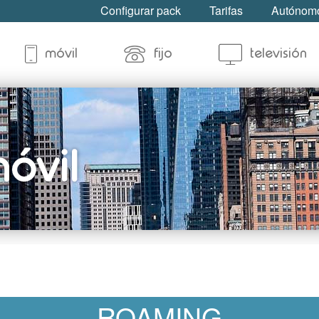
Configurar pack
Tarifas
Autónomo
móvil
fijo
televisión
ROAMING