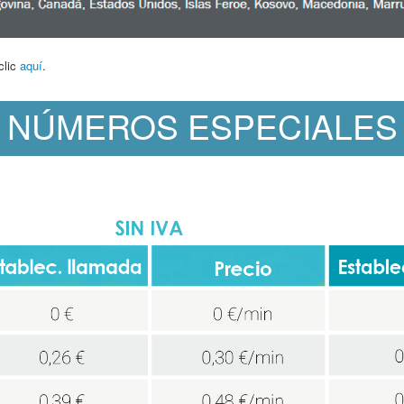
clic
aquí
.
NÚMEROS ESPECIALES